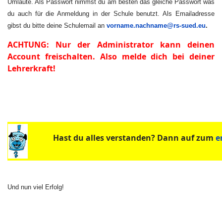
Umlaute. Als Passwort nimmst du am besten das gleiche Passwort was
du auch für die Anmeldung in der Schule benutzt. Als Emailadresse
gibst du bitte deine Schulemail an
vorname.nachname@rs-sued.eu
.
ACHTUNG: Nur der Administrator kann deinen
Account freischalten. Also melde dich bei deiner
Lehrerkraft!
Hast du alles verstanden? Dann auf zum
e
Und nun viel Erfolg!