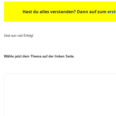
Hast du alles verstanden? Dann auf zum
erst
Und nun viel Erfolg!
Wähle jetzt dein Thema auf der linken Seite.